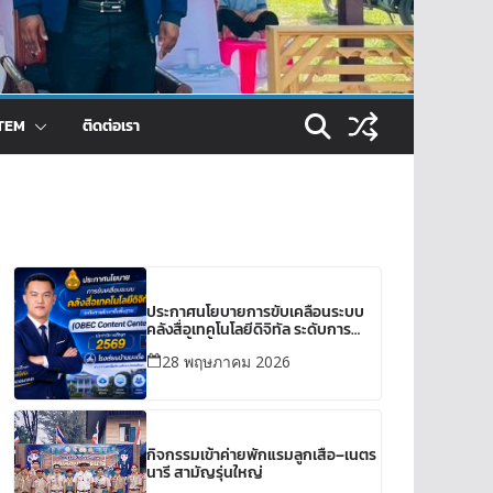
TEM
ติดต่อเรา
ประกาศนโยบายการขับเคลื่อนระบบ
คลังสื่อเทคโนโลยีดิจิทัล ระดับการ
ศึกษาขั้นพื้นฐาน(OBEC Content
28 พฤษภาคม 2026
Center) ประจำปีการศึกษา 2569
กิจกรรมเข้าค่ายพักแรมลูกเสือ–เนตร
นารี สามัญรุ่นใหญ่