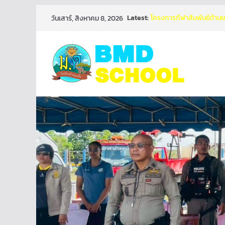
Skip
Latest:
โครงการกีฬาสัมพันธ์ต้านยา
วันเสาร์, สิงหาคม 8, 2026
to
ประกาศนโยบายการขับเคลื่อ
ศึกษาขั้นพื้นฐาน(OBEC C
content
กิจกรรมเข้าค่ายพักแรมลูก
วันมาฆบูชา 2569
บริษัท สติวเดนท์ แคร์ จำ
กิจกรรมของโรงเรียน