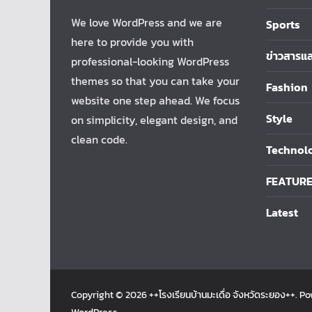
We love WordPress and we are
Sports
here to provide you with
ข่าวสารแ
professional-looking WordPress
themes so that you can take your
Fashion
website one step ahead. We focus
Style
on simplicity, elegant design, and
clean code.
Technol
FEATUR
Latest
Copyright © 2026
++โรงเรียนบ้านมะเดื่อ จังหวัดระยอง++
. P